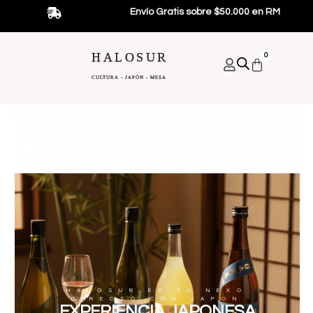
Ir
Envío Gratis sobre $50.000 en RM
al
contenido
HALOSUR
0
Carrito
CULTURA - JAPÓN - MESA
HALOSUR ES TU NEXO
DIRECTO CON JAPÓN
EXPERIENCIA JAPONESA