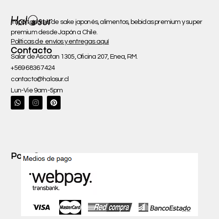
Importadores de sake japonés, alimentos, bebidas premium y super
premium desde Japón a Chile.
Políticas de envíos y entregas aquí
Contacto
Salar de Ascotan 1305, Oficina 207, Enea, RM.
+569 6836 7424
contacto@halosur.cl
Lun-Vie 9am-5pm
W
P
h
i
a
n
t
t
s
e
a
r
p
e
p
s
t
Pago Seguro con