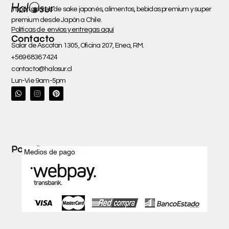
Importadores de sake japonés, alimentos, bebidas premium y super
premium desde Japón a Chile.
Políticas de envíos y entregas aquí
Contacto
Salar de Ascotan 1305, Oficina 207, Enea, RM.
+569 6836 7424
contacto@halosur.cl
Lun-Vie 9am-5pm
W
P
h
i
a
n
t
t
s
e
a
r
p
e
p
s
t
Pago Seguro con