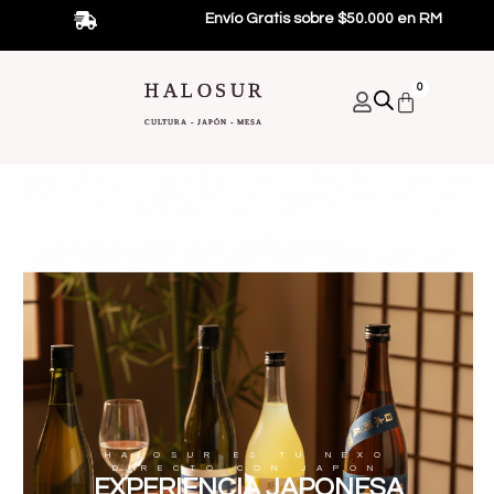
Ir
Envío Gratis sobre $50.000 en RM
al
contenido
HALOSUR
0
Carrito
CULTURA - JAPÓN - MESA
HALOSUR ES TU NEXO
DIRECTO CON JAPÓN
EXPERIENCIA JAPONESA