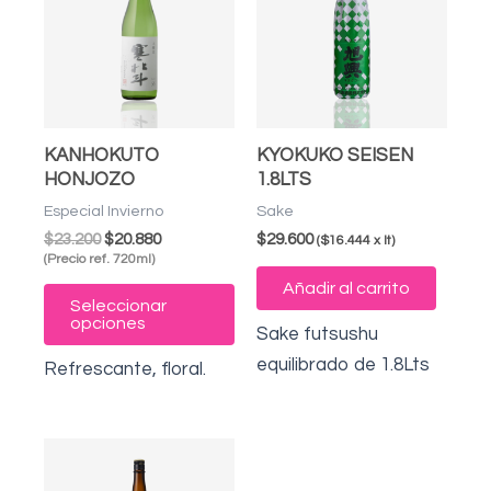
era:
es:
tiene
$23.200.
$20.880.
múltiples
variantes.
Las
opciones
KANHOKUTO
KYOKUKO SEISEN
se
HONJOZO
1.8LTS
pueden
Especial Invierno
Sake
elegir
$
23.200
$
20.880
$
29.600
($16.444 x lt)
en
(Precio ref. 720ml)
Añadir al carrito
la
Seleccionar
página
opciones
Sake futsushu
de
equilibrado de 1.8Lts
Refrescante, floral.
producto