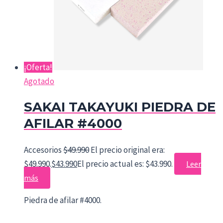
¡Oferta!
Agotado
SAKAI TAKAYUKI PIEDRA DE
AFILAR #4000
Accesorios
$
49.990
El precio original era:
$49.990.
$
43.990
El precio actual es: $43.990.
Leer
más
Piedra de afilar #4000.