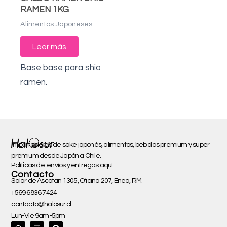
RAMEN 1KG
Alimentos Japoneses
Leer más
Base base para shio
ramen.
Importadores de sake japonés, alimentos, bebidas premium y super
premium desde Japón a Chile.
Políticas de envíos y entregas aquí
Contacto
Salar de Ascotan 1305, Oficina 207, Enea, RM.
+569 6836 7424
contacto@halosur.cl
Lun-Vie 9am-5pm
W
P