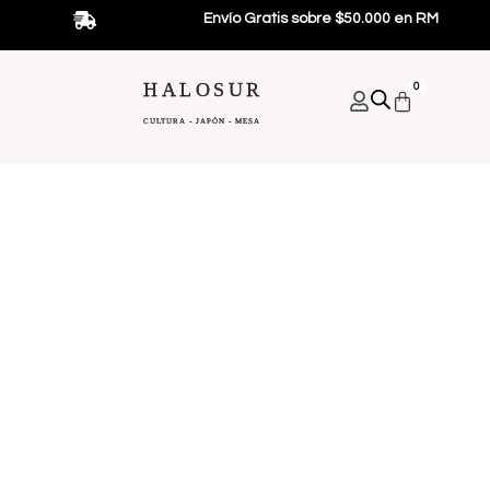
Ir
Envío Gratis sobre $50.000 en RM
al
contenido
HALOSUR
0
Carrito
CULTURA - JAPÓN - MESA
Bebidas Japonesas
Alimentos Japoneses
Promociones Y Regalos