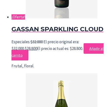
¡Oferta!
GASSAN SPARKLING CLOUD
Especiales
$
32.000
El precio original era:
$32.000.
$
28.800
El precio actual es: $28.800.
Añadir al
carrito
Frutal, floral.