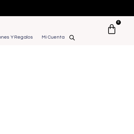
0
Carrit
ones Y Regalos
Mi Cuenta