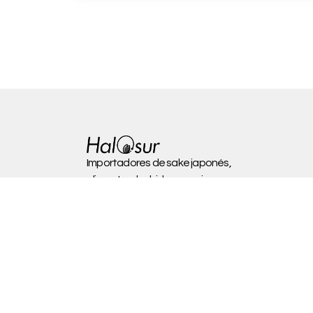
Importadores de sake japonés,
alimentos, bebidas premium y super
premium desde Japón a Chile.
Políticas de envíos y entregas aquí