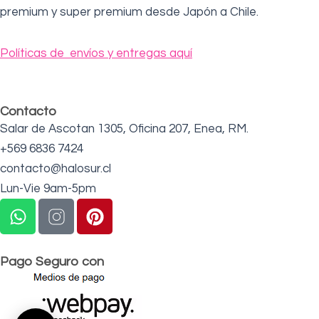
premium y super premium desde Japón a Chile.
Políticas de envíos y entregas aquí
Contacto
Salar de Ascotan 1305, Oficina 207, Enea, RM.
+569 6836 7424
contacto@halosur.cl
Lun-Vie 9am-5pm
W
P
h
i
a
n
t
t
Pago Seguro con
s
e
a
r
p
e