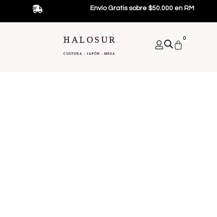
Ir
Envío Gratis sobre $50.000 en RM
al
contenido
HALOSUR
0
Carrito
CULTURA - JAPÓN - MESA
Bebidas Japonesas
Alimentos Japoneses
Promociones Y Regalos