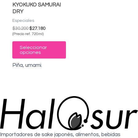
KYOKUKO SAMURAI
se
DRY
pueden
Especiales
elegir
$
30.200
$
27.180
en
(Precio ref. 720ml)
la
Seleccionar
página
opciones
de
Piña, umami.
producto
Importadores de sake japonés, alimentos, bebidas