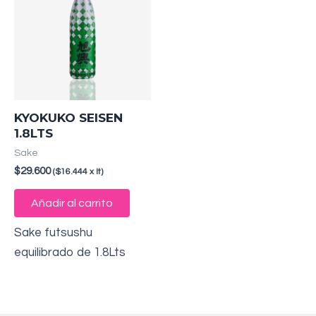
KYOKUKO SEISEN
1.8LTS
Sake
$
29.600
($16.444 x lt)
Añadir al carrito
Sake futsushu
equilibrado de 1.8Lts