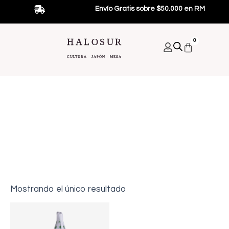
Ir
Envío Gratis sobre $50.000 en RM
al
contenido
HALOSUR
0
Carrito
CULTURA - JAPÓN - MESA
Bebidas Japonesas
Alimentos Japoneses
Promociones Y Regalos
Mostrando el único resultado