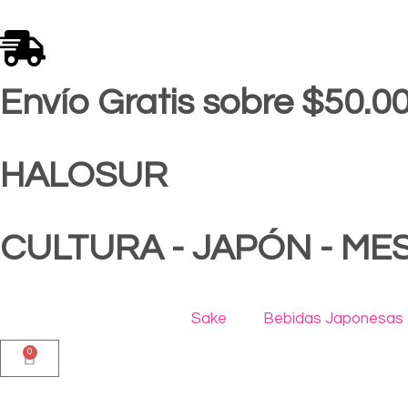
Ir
al
contenido
Envío Gratis sobre $50.0
HALOSUR
CULTURA - JAPÓN - ME
Sake
Bebidas Japonesas
0
Carrito