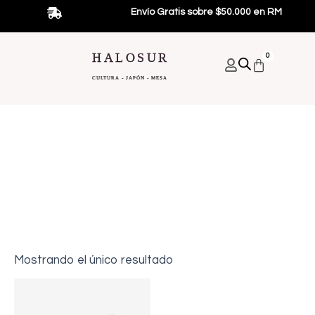
Ir
Envío Gratis sobre $50.000 en RM
al
contenido
HALOSUR
0
Carrito
CULTURA - JAPÓN - MESA
Bebidas Japonesas
Alimentos Japoneses
Promociones Y Regalos
Mostrando el único resultado
Rango
Este
de
producto
precios: