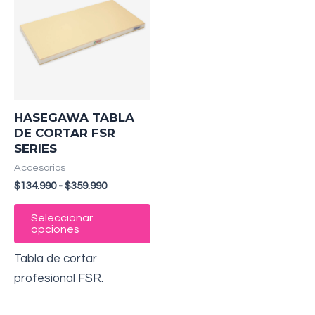
desde
tiene
$134.990
múltiples
hasta
$359.990
variantes.
Las
opciones
se
HASEGAWA TABLA
pueden
DE CORTAR FSR
SERIES
elegir
Accesorios
en
$
134.990
-
$
359.990
la
página
Seleccionar
de
opciones
producto
Tabla de cortar
profesional FSR.