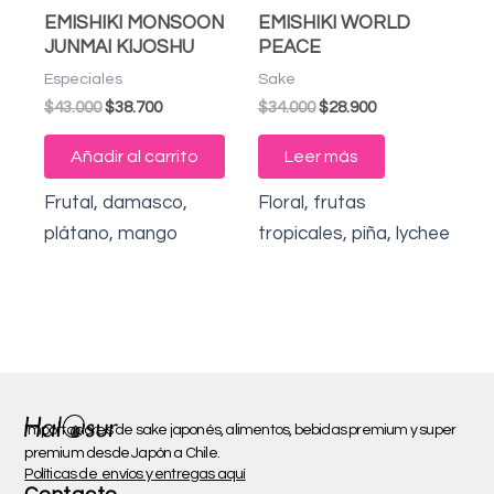
EMISHIKI MONSOON
EMISHIKI WORLD
JUNMAI KIJOSHU
PEACE
Especiales
Sake
$
43.000
$
38.700
$
34.000
$
28.900
Añadir al carrito
Leer más
Frutal, damasco,
Floral, frutas
plátano, mango
tropicales, piña, lychee
Importadores de sake japonés, alimentos, bebidas premium y super
premium desde Japón a Chile.
Políticas de envíos y entregas aquí