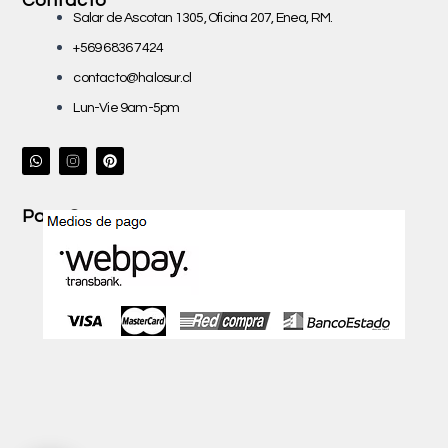
Contacto
Salar de Ascotan 1305, Oficina 207, Enea, RM.
+569 6836 7424
contacto@halosur.cl
Lun-Vie 9am-5pm
W
P
h
i
a
n
t
t
s
e
Pago Seguro con
a
r
p
e
p
s
t