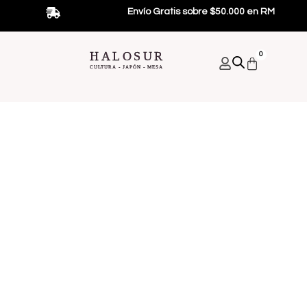
Ir
Envío Gratis sobre $50.000 en RM
al
contenido
HALOSUR
0
Carrito
CULTURA - JAPÓN - MESA
Bebidas Japonesas
Alimentos Japoneses
Promociones Y Regalos