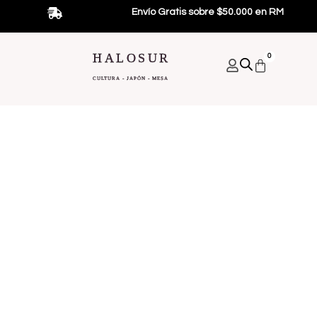
Ir
Envío Gratis sobre $50.000 en RM
al
contenido
HALOSUR
0
Carrito
CULTURA - JAPÓN - MESA
Bebidas Japonesas
Alimentos Japoneses
Promociones Y Regalos