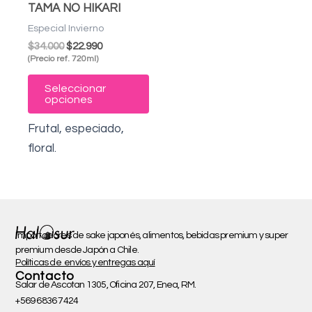
TAMA NO HIKARI
se
Especial Invierno
pueden
$
34.000
$
22.990
elegir
(Precio ref. 720ml)
en
Seleccionar
la
opciones
página
Frutal, especiado,
de
floral.
producto
Importadores de sake japonés, alimentos, bebidas premium y super
premium desde Japón a Chile.
Políticas de envíos y entregas aquí
Contacto
Salar de Ascotan 1305, Oficina 207, Enea, RM.
+569 6836 7424