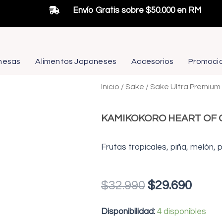
Envío Gratis sobre $50.000 en RM
nesas
Alimentos Japoneses
Accesorios
Promoci
Inicio
/
Sake
/
Sake Ultra Premium
KAMIKOKORO HEART OF
Frutas tropicales, piña, melón,
El
El
$
32.990
$
29.690
precio
prec
KAMIKOKORO
original
actu
Disponibilidad:
4 disponibles
HEART