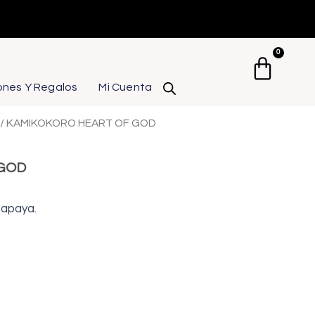
0
Carrit
ones Y Regalos
Mi Cuenta
/ KAMIKOKORO HEART OF GOD
 GOD
 papaya
.
io
al