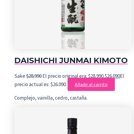
DAISHICHI JUNMAI KIMOTO
Sake
$
28.990
El precio original era: $28.990.
$
26.090
El
precio actual es: $26.090.
Añadir al carrito
Complejo, vainilla, cedro, castaña.