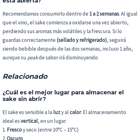
está abierta?
Recomendamos consumirlo dentro de
1 a 2 semanas
. Al igual
que el vino, el sake comienza a oxidarse una vez abierto,
perdiendo sus aromas más volátiles y la frescura. Si lo
guardas correctamente
(sellado y refrigerado)
, seguirá
siendo bebible después de las dos semanas, incluso 1 año,
aunque su
peak
de sabor irá disminuyendo.
Relacionado
¿Cuál es el mejor lugar para almacenar el
sake sin abrir?
El sake es sensible a la
luz
y al
calor
. El almacenamiento
ideal es
vertical
, en un lugar:
1.
Fresco
y seco (entre 10°C – 15°C)
2.
Oscuro