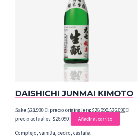
DAISHICHI JUNMAI KIMOTO
Sake
$
28.990
El precio original era: $28.990.
$
26.090
El
precio actual es: $26.090.
Añadir al carrito
Complejo, vainilla, cedro, castaña.