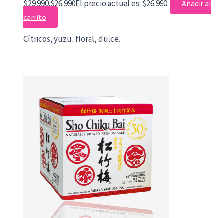
$29.990.
$
26.990
El precio actual es: $26.990.
Añadir al
carrito
Cítricos, yuzu, floral, dulce.