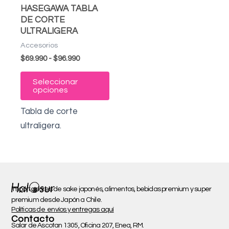
HASEGAWA TABLA
se
DE CORTE
pueden
ULTRALIGERA
elegir
Accesorios
en
$
69.990
-
$
96.990
la
Seleccionar
página
opciones
de
Tabla de corte
producto
ultraligera.
Importadores de sake japonés, alimentos, bebidas premium y super
premium desde Japón a Chile.
Políticas de envíos y entregas aquí
Contacto
Salar de Ascotan 1305, Oficina 207, Enea, RM.