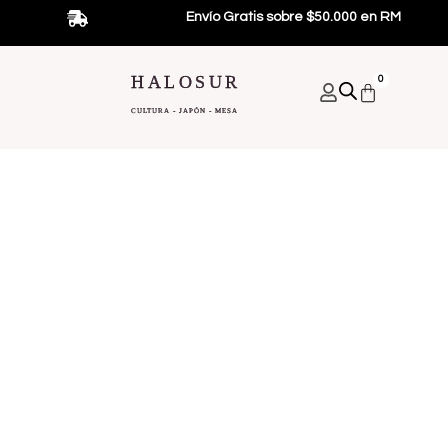
Ir
Envío Gratis sobre $50.000 en RM
al
contenido
HALOSUR
0
Carrito
CULTURA - JAPÓN - MESA
Bebidas Japonesas
Alimentos Japoneses
Promociones Y Regalos