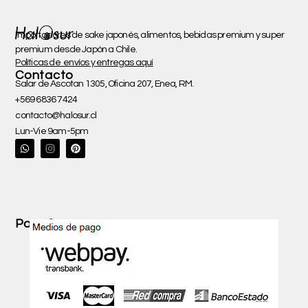
Importadores de sake japonés, alimentos, bebidas premium y super
premium desde Japón a Chile.
Políticas de envíos y entregas aquí
Contacto
Salar de Ascotan 1305, Oficina 207, Enea, RM.
+569 6836 7424
contacto@halosur.cl
Lun-Vie 9am-5pm
W
P
h
i
a
n
t
t
s
e
a
r
p
e
p
s
t
Pago Seguro con