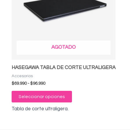
Las
opciones
se
pueden
elegir
en
AGOTADO
la
página
de
HASEGAWA TABLA DE CORTE ULTRALIGERA
producto
Accesorios
$
69.990
-
$
96.990
Seleccionar opciones
Tabla de corte ultraligera.