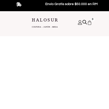
Ir
Envío Gratis sobre $50.000 en RM
al
contenido
HALOSUR
0
Carrito
CULTURA - JAPÓN - MESA