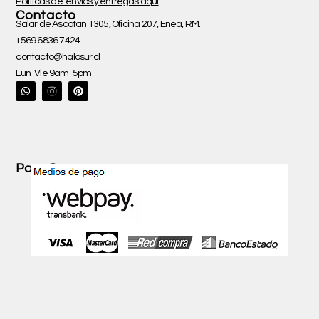
Políticas de envíos y entregas aquí
Contacto
Salar de Ascotan 1305, Oficina 207, Enea, RM.
+569 6836 7424
contacto@halosur.cl
Lun-Vie 9am-5pm
W
P
h
i
a
n
t
t
s
e
a
r
p
e
p
s
t
Pago Seguro con