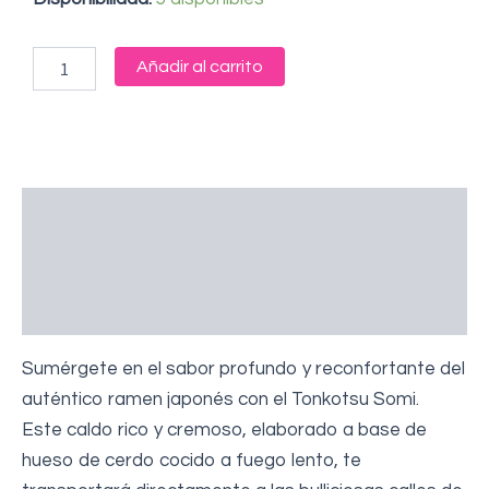
RAMEN
TONKOTSU
1KG
Añadir al carrito
cantidad
Descripción
Información adicional
Valoraciones (0)
Sumérgete en el sabor profundo y reconfortante del
auténtico ramen japonés con el Tonkotsu Somi.
Este caldo rico y cremoso, elaborado a base de
hueso de cerdo cocido a fuego lento, te