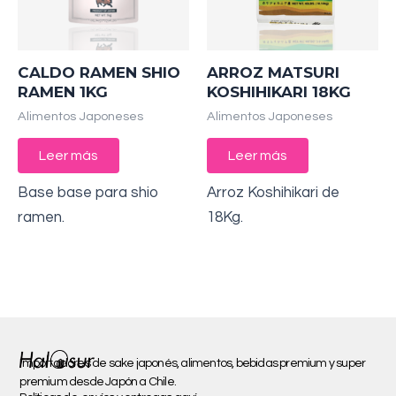
CALDO RAMEN SHIO
ARROZ MATSURI
RAMEN 1KG
KOSHIHIKARI 18KG
Alimentos Japoneses
Alimentos Japoneses
Leer más
Leer más
Base base para shio
Arroz Koshihikari de
ramen.
18Kg.
Importadores de sake japonés, alimentos, bebidas premium y super
premium desde Japón a Chile.