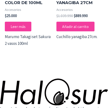
COLOR DE 100ML
YANAGIBA 27CM
Accesorios
Accesorios
$
25.000
$
1.039.990
$
889.990
Leer más
Añadir al carrito
Marumo Takagi set Sakura
Cuchillo yanagiba 27cm.
2 vasos 100ml