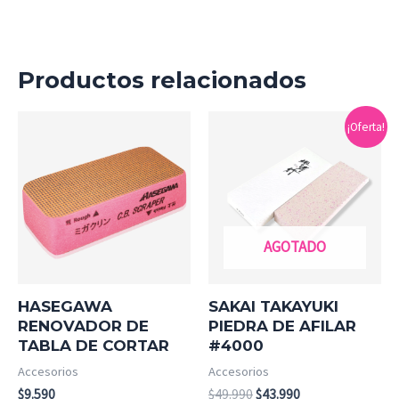
Productos relacionados
El
El
¡Oferta!
precio
precio
original
actual
era:
es:
$49.990.
$43.990.
AGOTADO
HASEGAWA
SAKAI TAKAYUKI
RENOVADOR DE
PIEDRA DE AFILAR
TABLA DE CORTAR
#4000
Accesorios
Accesorios
$
9.590
$
49.990
$
43.990