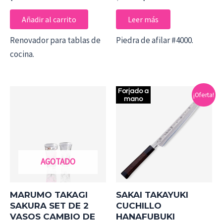
Añadir al carrito
Leer más
Renovador para tablas de
Piedra de afilar #4000.
cocina.
El
El
Forjado a
¡Oferta!
precio
precio
mano
original
actual
era:
es:
$1.039.990.
$889.990.
AGOTADO
MARUMO TAKAGI
SAKAI TAKAYUKI
SAKURA SET DE 2
CUCHILLO
VASOS CAMBIO DE
HANAFUBUKI