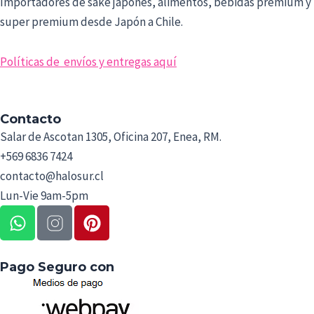
Importadores de sake japonés, alimentos, bebidas premium y
super premium desde Japón a Chile.
Políticas de envíos y entregas aquí
Contacto
Salar de Ascotan 1305, Oficina 207, Enea, RM.
+569 6836 7424
contacto@halosur.cl
Lun-Vie 9am-5pm
W
P
h
i
a
n
t
t
Pago Seguro con
s
e
a
r