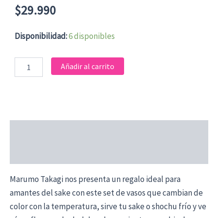
$
29.990
MARUMO
Disponibilidad:
6 disponibles
TAKAGI
SAKURA
SET
Añadir al carrito
DE
2
VASOS
CAMBIO
DE
COLOR
Descripción
DE
375ML
cantidad
Valoraciones (0)
Marumo Takagi nos presenta un regalo ideal para
amantes del sake con este set de vasos que cambian de
color con la temperatura, sirve tu sake o shochu frío y ve