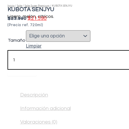
Inicio
/
Sake
/
Sake Super Premium
/ KUBOTA SENJYU
KUBOTA SENJYU
Ligero, melón, cítricos.
$
21.590
$
23.990
(Precio ref. 720ml)
Tamaño
Limpiar
Añadir al carrito
Descripción
Información adicional
Valoraciones (0)