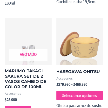
Cuchillo usuba 19,5cm.
180ml
Rango
Es
de
pr
precios:
desde
tie
$379.990
mú
hasta
$466.990
var
AGOTADO
Las
op
se
MARUMO TAKAGI
HASEGAWA OHITSU
pu
SAKURA SET DE 2
Accesorios
VASOS CAMBIO DE
ele
$
379.990
-
$
466.990
COLOR DE 100ML
en
Accesorios
la
Seleccionar opciones
$
25.000
pá
Ohitsu para arroz de sushi.