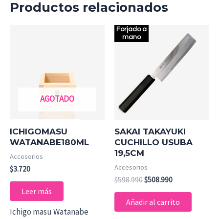
Productos relacionados
El
El
Forjado a
precio
precio
mano
original
actual
era:
es:
$598.990.
$508.990.
AGOTADO
ICHIGOMASU
SAKAI TAKAYUKI
WATANABE180ML
CUCHILLO USUBA
19,5CM
Accesorios
Accesorios
$
3.720
$
598.990
$
508.990
Leer más
Añadir al carrito
Ichigo masu Watanabe