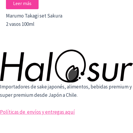
de
Leer más
pr
Marumo Takagi set Sakura
2 vasos 100ml
Importadores de sake japonés, alimentos, bebidas premium y
super premium desde Japón a Chile.
Políticas de envíos y entregas aquí