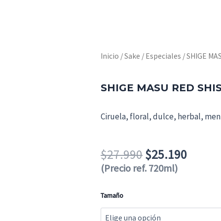
Inicio
/
Sake
/
Especiales
/ SHIGE MA
SHIGE MASU RED SHI
Ciruela, floral, dulce, herbal, me
El
El
$
27.990
$
25.190
precio
precio
(Precio ref. 720ml)
original
actual
SHIGE
era:
es:
Tamaño
MASU
$27.990.
$25.19
RED
SHISO