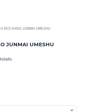
SU RED SHISO JUNMAI UMESHU
SO JUNMAI UMESHU
ntolado.
0.