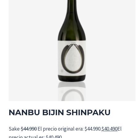
NANBU BIJIN SHINPAKU
Sake
$
44.990
El precio original era: $44.990.
$
40.490
El
precio actual es: $40.490.