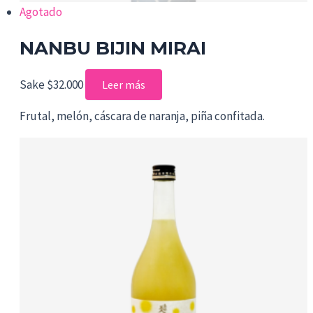
Agotado
NANBU BIJIN MIRAI
Sake
$
32.000
Leer más
Frutal, melón, cáscara de naranja, piña confitada.