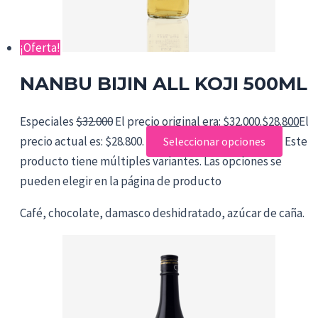
¡Oferta!
NANBU BIJIN ALL KOJI 500ML
Especiales
$
32.000
El precio original era: $32.000.
$
28.800
El
precio actual es: $28.800.
Este
Seleccionar opciones
producto tiene múltiples variantes. Las opciones se
pueden elegir en la página de producto
Café, chocolate, damasco deshidratado, azúcar de caña.