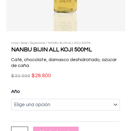
Inicio
/
Sake
/
Especiales
/ NANBU BIJIN ALL KOJI 500ML
NANBU BIJIN ALL KOJI 500ML
Café, chocolate, damasco deshidratado, azúcar
de caña.
$
28.800
$
32.000
El
El
Año
NANBU
precio
precio
BIJIN
original
actual
ALL
KOJI
era:
es:
500ML
$32.000.
$28.800.
cantidad