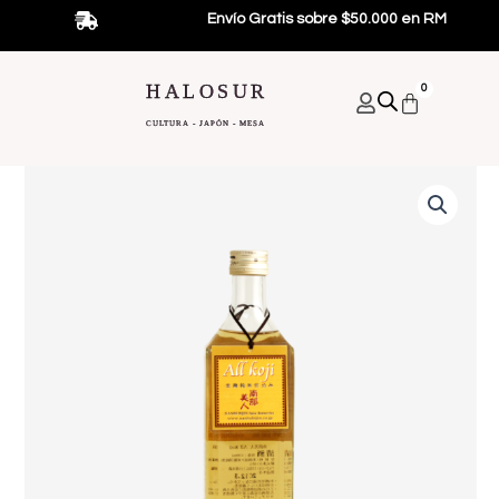
Ir
Envío Gratis sobre $50.000 en RM
al
contenido
HALOSUR
0
Carrito
CULTURA - JAPÓN - MESA