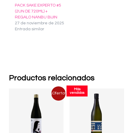
PACK SAKE EXPERTO #5
(2UN DE 720ML) +
REGALO NANBU BIJIN
27 de noviembre de 2025
Entrada similar
Productos relacionados
Más
El
El
vendidos
¡Oferta!
precio
precio
original
actual
era:
es:
$43.000.
$38.700.