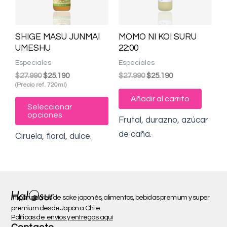
Las
opciones
SHIGE MASU JUNMAI
MOMO NI KOI SURU
se
UMESHU
22:00
pueden
Especiales
Especiales
elegir
$
27.990
$
25.190
$
27.990
$
25.190
en
(Precio ref. 720ml)
la
Añadir al carrito
Seleccionar
página
opciones
Frutal, durazno, azúcar
de
de caña.
Ciruela, floral, dulce.
producto
Importadores de sake japonés, alimentos, bebidas premium y super
premium desde Japón a Chile.
Políticas de envíos y entregas aquí