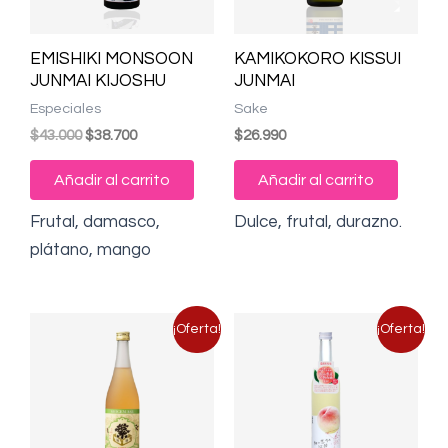
EMISHIKI MONSOON
KAMIKOKORO KISSUI
JUNMAI KIJOSHU
JUNMAI
Especiales
Sake
$
43.000
$
38.700
$
26.990
Añadir al carrito
Añadir al carrito
Frutal, damasco,
Dulce, frutal, durazno.
plátano, mango
El
El
El
El
Este
¡Oferta!
¡Oferta!
precio
precio
precio
precio
producto
original
actual
original
actual
era:
es:
era:
es:
tiene
$27.990.
$25.190.
$27.990.
$25.190.
múltiples
variantes.