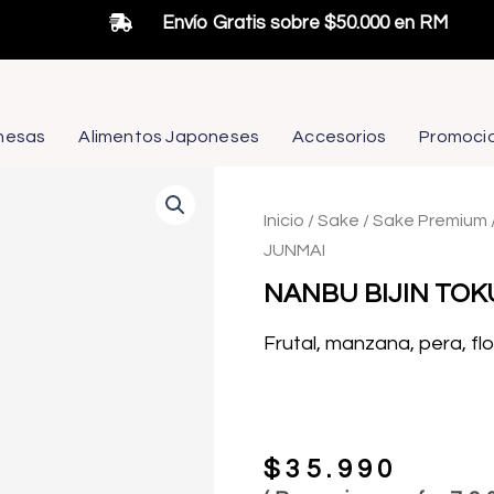
Envío Gratis sobre $50.000 en RM
nesas
Alimentos Japoneses
Accesorios
Promoci
Inicio
/
Sake
/
Sake Premium
JUNMAI
NANBU BIJIN TO
Frutal, manzana, pera, fl
$
35.990