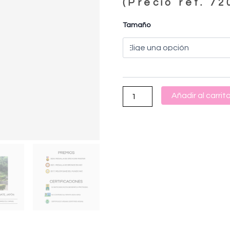
(Precio ref. 72
Tamaño
NANBU
BIJIN
TOKUBETSU
JUNMAI
cantidad
Añadir al carrit